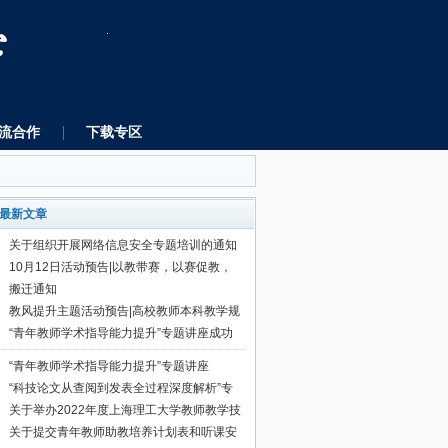
流合作
下载专区
最新文章
关于组织开展网络信息安全专题培训的通知
10月12日活动预告|以教带赛，以赛促教，
以赛促改，青教赛经验分享——材化学院“才华
搬迁通知​
横溢”大讲堂
教风提升主题活动预告|高校教师本科教学规
范宣讲
“青年教师学术指导能力提升”专题讲座成功
举办
“青年教师学术指导能力提升”专题讲座
“科技论文从查阅到发表全过程深度解析”专
题讲座
关于举办2022年度上海理工大学教师教学技
能竞赛的通知
关于提交青年教师助教培养计划表和听课安