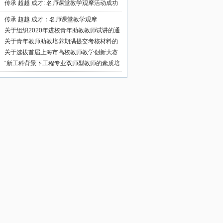
排表的通知
传承 超越 成才: 名师课堂教学观摩活动成功
举办
传承 超越 成才：名师课堂教学观摩
关于组织2020年进校青年助教教师试讲的通
知
关于青年教师助教培养期满提交考核材料的
通知
关于选拔首届上海市高校教师教学创新大赛
参赛个人（团队）的通知
“新工科背景下工程专业双师型教师的素质培
养”专题讲座成功举办