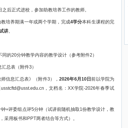
日之后正式进校，参加助教培养工作的教师。
助教培养期满一年或两个学期，完成
4
学分
本科生课程的完
试讲
。
不同的
20
分钟教学内容的教学设计（参考附件
2
）
息汇总表（附件
3
）
教师信息汇总表》（附件
3
），
2026
年
6
月
10
日
前以学院为
至
usstcftd@usst.edu.cn
，文档名：
XX
学院
-2026
年春季试
分钟
+
评委组点评
5
分钟（试讲前随机抽取
1
份教学设计，教
，采用板书和
PPT
两者结合等方式）。