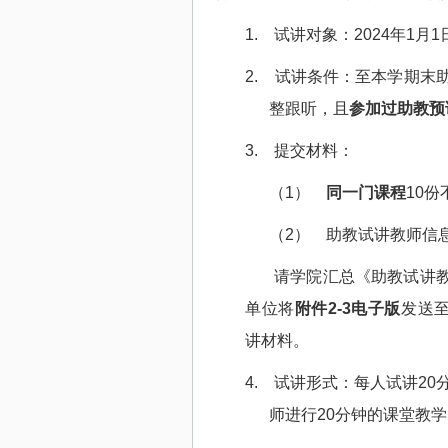
1.
试讲对象：
2024
年
1
月
1
2.
试讲条件：至本学期末
整跟听，且
参加过助教预
3.
提交材料：
（1）
同一门课程
10
份
（2）
助教试讲教师信
请学院汇总《助教试讲
单位将
附件
2-3
电子版
发送
讲材料。
4.
试讲形式：每人试讲
20
师进行
20
分钟的课堂教学