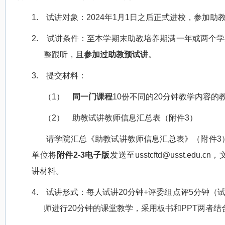
1.
试讲对象：
2024
年
1
月
1
日之后正式进校，参加助
2.
试讲条件：至本学期末助教培养期满一年或两个学
整跟听，且
参加过助教预试讲
。
3.
提交材料：
（1）
同一门课程
10
份不同的
20
分钟教学内容的
（2）
助教试讲教师信息汇总表（附件
3
）
请学院汇总《助教试讲教师信息汇总表》（附件
3
单位将
附件
2-3
电子版
发送至
usstcftd@usst.edu.cn
，
讲材料。
4.
试讲形式：每人试讲
20
分钟
+
评委组点评
5
分钟（
师进行
20
分钟的课堂教学，采用板书和
PPT
两者结