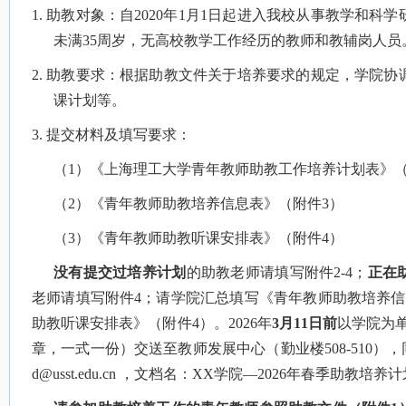
1.
助教对象：自
2020
年
1
月
1
日起进入我校从事教学和科学
未满
35
周岁，无高校教学工作经历的教师和教辅岗人员
2.
助教要求：根据助教文件关于培养要求的规定，学院协
课计划等。
3.
提交材料及填写要求：
（
1
）《上海理工大学青年教师助教工作培养计划表》
（
2
）《青年教师助教培养信息表》（附件
3
）
（
3
）《青年教师助教听课安排表》（附件
4
）
没有提交过培养计划
的助教老师请填写附件
2-4
；
正在
老师请填写附件
4
；请学院汇总填写《青年教师助教培养信
助教听课安排表》（附件
4
）。
2026
年
3
月
11
日前
以学院为
章，一式一份）交送至教师发展中心（勤业楼
508-510
），
d@usst.edu.cn
，文档名：
XX
学院
—2026
年春季助教培养计